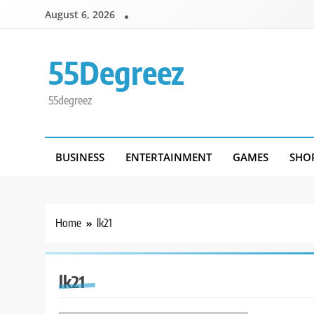
Skip
August 6, 2026
to
content
55Degreez
55degreez
BUSINESS
ENTERTAINMENT
GAMES
SHO
Home
lk21
lk21