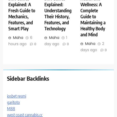
Explained: A
Explained:
Wellness: A
Fresh Guide to
Understanding
Complete
Mechanics,
Their History,
Guide to
Features, and
Features, and
Maintaining a
Smart Play
Technology
Healthy Body
and Mind
Maha
6
Maha
1
Maha
2
hours ago
day ago
0
0
days ago
0
Sidebar Backlinks
iosbet resmi
garitoto
M88
west coast cannabis.cc