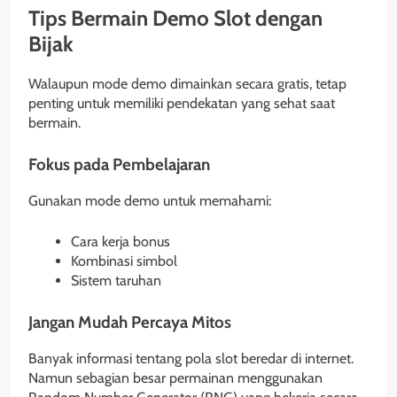
Tips Bermain Demo Slot dengan
Bijak
Walaupun mode demo dimainkan secara gratis, tetap
penting untuk memiliki pendekatan yang sehat saat
bermain.
Fokus pada Pembelajaran
Gunakan mode demo untuk memahami:
Cara kerja bonus
Kombinasi simbol
Sistem taruhan
Jangan Mudah Percaya Mitos
Banyak informasi tentang pola slot beredar di internet.
Namun sebagian besar permainan menggunakan