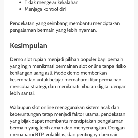
Tidak mengejar kekalahan
Menjaga kontrol diri
Pendekatan yang seimbang membantu menciptakan
pengalaman bermain yang lebih nyaman.
Kesimpulan
Demo slot rupiah menjadi pilihan populer bagi pemain
yang ingin menikmati permainan slot online tanpa risiko
kehilangan uang asli. Mode demo memberikan
kesempatan untuk belajar memahami fitur permainan,
mencoba strategi, dan menikmati hiburan digital dengan
lebih santai.
Walaupun slot online menggunakan sistem acak dan
keberuntungan tetap menjadi faktor utama, pendekatan
yang bijak dapat membantu menciptakan pengalaman
bermain yang lebih aman dan menyenangkan. Dengan
memahami RTP, volatilitas, dan pentingnya bermain