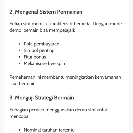
2. Mengenal Sistem Permainan
Setiap slot memiliki karakteristik berbeda. Dengan mode
demo, pemain bisa mempelajari:
Pola pembayaran
Simbol penting
Fitur bonus
Mekanisme free spin
Pemahaman ini membantu meningkatkan kenyamanan
saat bermain.
3. Menguji Strategi Bermain
Sebagian pemain menggunakan demo slot untuk
mencoba:
Nominal taruhan tertentu