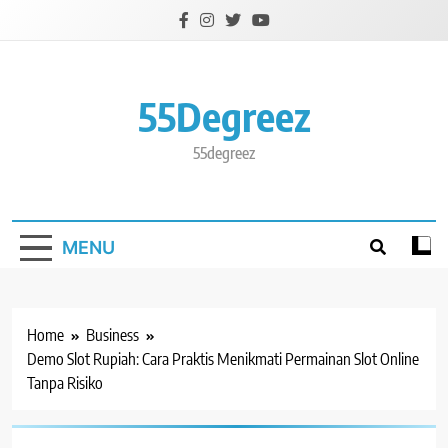
Skip
to
content
55Degreez
55degreez
MENU
Home
Business
Demo Slot Rupiah: Cara Praktis Menikmati Permainan Slot Online
Tanpa Risiko