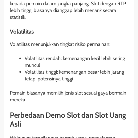
kepada pemain dalam jangka panjang. Slot dengan RTP
lebih tinggi biasanya dianggap lebih menarik secara
statistik.
Volatilitas
Volatilitas menunjukkan tingkat risiko permainan:
Volatilitas rendah: kemenangan kecil lebih sering
muncul
Volatilitas tinggi: kemenangan besar lebih jarang
tetapi potensinya tinggi
Pemain biasanya memilih jenis slot sesuai gaya bermain
mereka.
Perbedaan Demo Slot dan Slot Uang
Asli
Walaupun tampilannya hampir sama, pengalaman