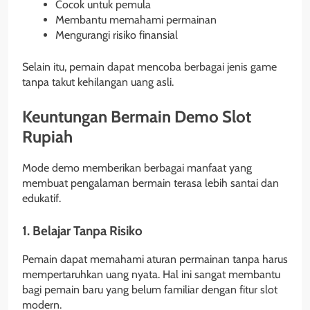
Cocok untuk pemula
Membantu memahami permainan
Mengurangi risiko finansial
Selain itu, pemain dapat mencoba berbagai jenis game
tanpa takut kehilangan uang asli.
Keuntungan Bermain Demo Slot
Rupiah
Mode demo memberikan berbagai manfaat yang
membuat pengalaman bermain terasa lebih santai dan
edukatif.
1. Belajar Tanpa Risiko
Pemain dapat memahami aturan permainan tanpa harus
mempertaruhkan uang nyata. Hal ini sangat membantu
bagi pemain baru yang belum familiar dengan fitur slot
modern.