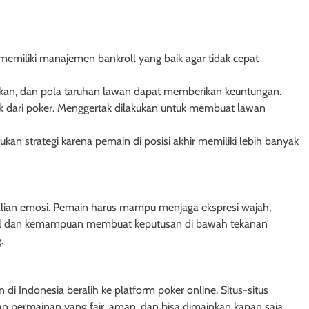
memiliki manajemen bankroll yang baik agar tidak cepat
rakan, dan pola taruhan lawan dapat memberikan keuntungan.
ik dari poker. Menggertak dilakukan untuk membuat lawan
an strategi karena pemain di posisi akhir memiliki lebih banyak
dalian emosi. Pemain harus mampu menjaga ekspresi wajah,
tal dan kemampuan membuat keputusan di bawah tekanan
.
i Indonesia beralih ke platform poker online. Situs-situs
n permainan yang fair, aman, dan bisa dimainkan kapan saja.