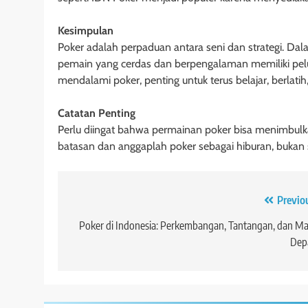
Kesimpulan
Poker adalah perpaduan antara seni dan strategi. Da
pemain yang cerdas dan berpengalaman memiliki pelu
mendalami poker, penting untuk terus belajar, berlat
Catatan Penting
Perlu diingat bahwa permainan poker bisa menimbulka
batasan dan anggaplah poker sebagai hiburan, bukan
Post
Previo
navigation
Poker di Indonesia: Perkembangan, Tantangan, dan M
Dep