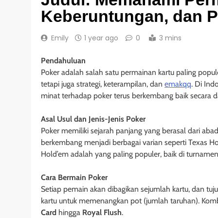
Keberuntungan, dan P
Emily
1 year ago
0
3 mins
Pendahuluan
Poker adalah salah satu permainan kartu paling popu
tetapi juga strategi, keterampilan, dan
emakqq
. Di Ind
minat terhadap poker terus berkembang baik secara d
Asal Usul dan Jenis-Jenis Poker
Poker memiliki sejarah panjang yang berasal dari abad 
berkembang menjadi berbagai varian seperti Texas Ho
Hold’em adalah yang paling populer, baik di turnamen
Cara Bermain Poker
Setiap pemain akan dibagikan sejumlah kartu, dan tu
kartu untuk memenangkan pot (jumlah taruhan). Kombina
Card
hingga
Royal Flush
.