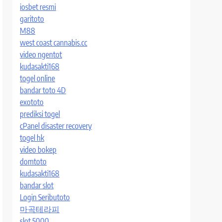
iosbet resmi
garitoto
M88
west coast cannabis.cc
video ngentot
kudasakti168
togel online
bandar toto 4D
exototo
prediksi togel
cPanel disaster recovery
togel hk
video bokep
domtoto
kudasakti168
bandar slot
Login Seributoto
마곡테라피
slot 5000