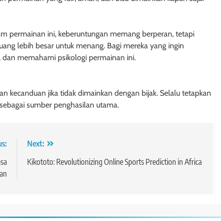
lam permainan ini, keberuntungan memang berperan, tetapi
ang lebih besar untuk menang. Bagi mereka yang ingin
ih, dan memahami psikologi permainan ini.
n kecanduan jika tidak dimainkan dengan bijak. Selalu tetapkan
 sebagai sumber penghasilan utama.
us:
Next:
asa
Kikototo: Revolutionizing Online Sports Prediction in Africa
an